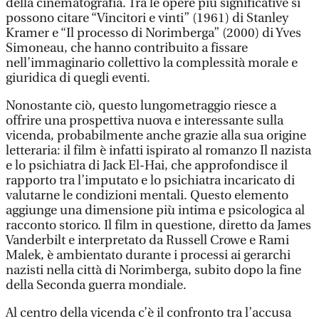
della cinematografia. Tra le opere più significative si
possono citare “Vincitori e vinti” (1961) di Stanley
Kramer e “Il processo di Norimberga” (2000) di Yves
Simoneau, che hanno contribuito a fissare
nell’immaginario collettivo la complessità morale e
giuridica di quegli eventi.
Nonostante ciò, questo lungometraggio riesce a
offrire una prospettiva nuova e interessante sulla
vicenda, probabilmente anche grazie alla sua origine
letteraria: il film è infatti ispirato al romanzo Il nazista
e lo psichiatra di Jack El-Hai, che approfondisce il
rapporto tra l’imputato e lo psichiatra incaricato di
valutarne le condizioni mentali. Questo elemento
aggiunge una dimensione più intima e psicologica al
racconto storico. Il film in questione, diretto da James
Vanderbilt e interpretato da Russell Crowe e Rami
Malek, è ambientato durante i processi ai gerarchi
nazisti nella città di Norimberga, subito dopo la fine
della Seconda guerra mondiale.
Al centro della vicenda c’è il confronto tra l’accusa