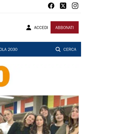
ACCEDI
ABBONATI
OLA 2030
CERCA