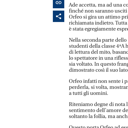
Ade accetta, ma ad una co
finché non saranno usciti
Orfeo si gira un attimo p
richiamata indietro. Tutta
è stata egregiamente espre
Nella seconda parte dello
studenti della classe 4ªA 
di lettura del mito, basan
lo spettatore in una rifle
sia voltato. In questo fran
dimostrato così il suo la
Orfeo infatti non sente i
perderla, si volta, mostr
a tutti gli uomini.
Riteniamo degne di nota le
sentimento dell’amore defi
soltanto la follia, ma anc
Questo porta Orfeo ad ess