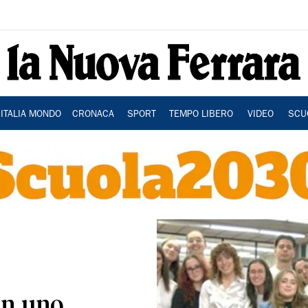
ITALIA MONDO
CRONACA
SPORT
TEMPO LIBERO
VIDEO
SCU
in uno