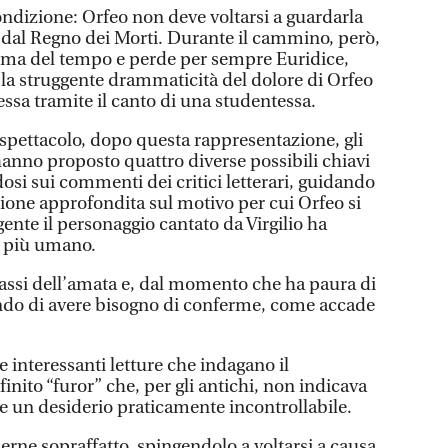
ndizione: Orfeo non deve voltarsi a guardarla
 dal Regno dei Morti. Durante il cammino, però,
rima del tempo e perde per sempre Euridice,
 la struggente drammaticità del dolore di Orfeo
ssa tramite il canto di una studentessa.
 spettacolo, dopo questa rappresentazione, gli
hanno proposto quattro diverse possibili chiavi
dosi sui commenti dei critici letterari, guidando
ssione approfondita sul motivo per cui Orfeo si
gente il personaggio cantato da Virgilio ha
to più umano.
 passi dell’amata e, dal momento che ha paura di
ando di avere bisogno di conferme, come accade
 interessanti letture che indagano il
nito “furor” che, per gli antichi, non indicava
he un desiderio praticamente incontrollabile.
erne sopraffatto, spingendolo a voltarsi a causa