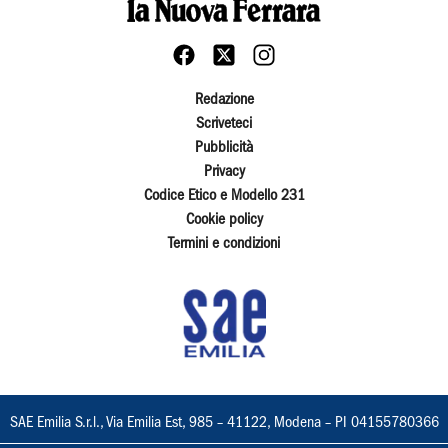
Redazione
Scriveteci
Pubblicità
Privacy
Codice Etico e Modello 231
Cookie policy
Termini e condizioni
SAE Emilia S.r.l., Via Emilia Est, 985 – 41122, Modena – PI 04155780366