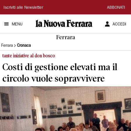
La
Iscriviti alle Newsletter
ABBONATI
Nuova
MENU
ACCEDI
Ferrara
Ferrara
Ferrara
Cronaca
tante iniziative al don bosco
Costi di gestione elevati ma il
circolo vuole sopravvivere