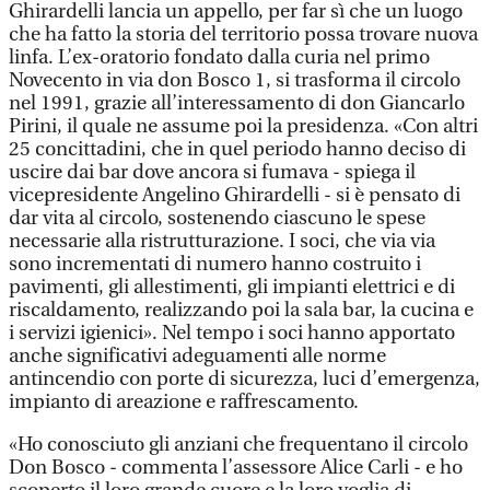
Ghirardelli lancia un appello, per far sì che un luogo
che ha fatto la storia del territorio possa trovare nuova
linfa. L’ex-oratorio fondato dalla curia nel primo
Novecento in via don Bosco 1, si trasforma il circolo
nel 1991, grazie all’interessamento di don Giancarlo
Pirini, il quale ne assume poi la presidenza. «Con altri
25 concittadini, che in quel periodo hanno deciso di
uscire dai bar dove ancora si fumava - spiega il
vicepresidente Angelino Ghirardelli - si è pensato di
dar vita al circolo, sostenendo ciascuno le spese
necessarie alla ristrutturazione. I soci, che via via
sono incrementati di numero hanno costruito i
pavimenti, gli allestimenti, gli impianti elettrici e di
riscaldamento, realizzando poi la sala bar, la cucina e
i servizi igienici». Nel tempo i soci hanno apportato
anche significativi adeguamenti alle norme
antincendio con porte di sicurezza, luci d’emergenza,
impianto di areazione e raffrescamento.
«Ho conosciuto gli anziani che frequentano il circolo
Don Bosco - commenta l’assessore Alice Carli - e ho