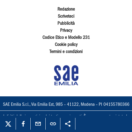
Redazione
Scriveteci
Pubblicità
Privacy
Codice Etico e Modello 231
Cookie policy
Termini e condizioni
SAE Emilia S.r.l., Via Emilia Est, 985 – 41122, Modena – PI 04155780366
I diritti delle immagini e dei testi sono riservati. È espressamente vietata la
loro riproduzione con qualsiasi mezzo e l'adattamento totale o parziale.