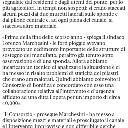
segnalate dai residenti e dagli utenti del ponte, per lo
più agricoltori, in tempi non sospetti: si erano staccati
alcuni pezzi dai due muretti laterali sulle sponde e
dal pilone centrale e, ad ogni piena del canale, si
staccava altro materiale.
«Prima della fine dello scorso anno - spiega il sindaco
Lorenzo Marchesini - le forti pioggie avevano
provocato un cedimento importante delle strutture di
sostegno del manufatto, peraltro già tenuto sotto
osservazione e di una sponda. Allora abbiamo
incaricato un tecnico di analizzare la situazione e ci
ha messo in risalto problemi di staticità dei pilastri
che erano ammalorati. Quindi abbiamo coinvolto il
Consorzio di Bonifica e concordato con esso una
collaborazione relativa all'intervento e d'urgenza
affidato ad una ditta l'opera per un importo di circa
40.000».
"Il Consorzio - prosegue Marchesini - ha messo a
disposizione mezzi e materiali e prosciugato il canale
e l'intervento, improvviso e non differibile perché