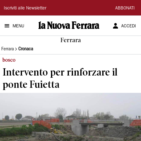
La
Iscriviti alle Newsletter
ABBONATI
Nuova
MENU
ACCEDI
Ferrara
Ferrara
Ferrara
Cronaca
bosco
Intervento per rinforzare il
ponte Fuietta