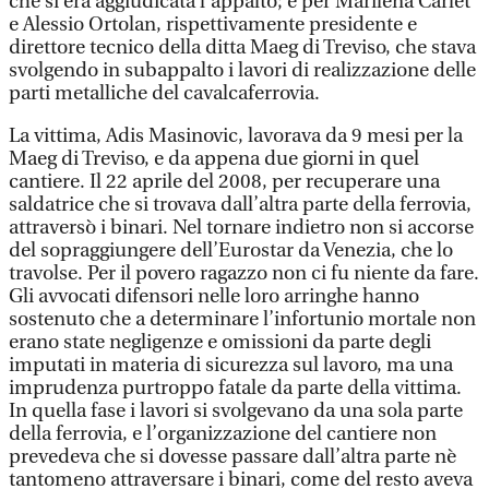
che si era aggiudicata l’appalto; e per Marilena Carlet
e Alessio Ortolan, rispettivamente presidente e
direttore tecnico della ditta Maeg di Treviso, che stava
svolgendo in subappalto i lavori di realizzazione delle
parti metalliche del cavalcaferrovia.
La vittima, Adis Masinovic, lavorava da 9 mesi per la
Maeg di Treviso, e da appena due giorni in quel
cantiere. Il 22 aprile del 2008, per recuperare una
saldatrice che si trovava dall’altra parte della ferrovia,
attraversò i binari. Nel tornare indietro non si accorse
del sopraggiungere dell’Eurostar da Venezia, che lo
travolse. Per il povero ragazzo non ci fu niente da fare.
Gli avvocati difensori nelle loro arringhe hanno
sostenuto che a determinare l’infortunio mortale non
erano state negligenze e omissioni da parte degli
imputati in materia di sicurezza sul lavoro, ma una
imprudenza purtroppo fatale da parte della vittima.
In quella fase i lavori si svolgevano da una sola parte
della ferrovia, e l’organizzazione del cantiere non
prevedeva che si dovesse passare dall’altra parte nè
tantomeno attraversare i binari, come del resto aveva