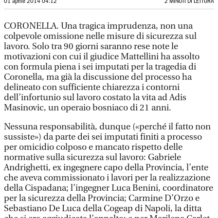
01 aprile 2014 04:12
2 MINUTI DI LETTURA
CORONELLA. Una tragica imprudenza, non una
colpevole omissione nelle misure di sicurezza sul
lavoro. Solo tra 90 giorni saranno rese note le
motivazioni con cui il giudice Mattellini ha assolto
con formula piena i sei imputati per la tragedia di
Coronella, ma già la discussione del processo ha
delineato con sufficiente chiarezza i contorni
dell’infortunio sul lavoro costato la vita ad Adis
Masinovic, un operaio bosniaco di 21 anni.
Nessuna responsabilità, dunque («perché il fatto non
sussiste») da parte dei sei imputati finiti a processo
per omicidio colposo e mancato rispetto delle
normative sulla sicurezza sul lavoro: Gabriele
Andrighetti, ex ingegnere capo della Provincia, l’ente
che aveva commissionato i lavori per la realizzazione
della Cispadana; l’ingegner Luca Benini, coordinatore
per la sicurezza della Provincia; Carmine D’Orzo e
Sebastiano De Luca della Cogeap di Napoli, la ditta