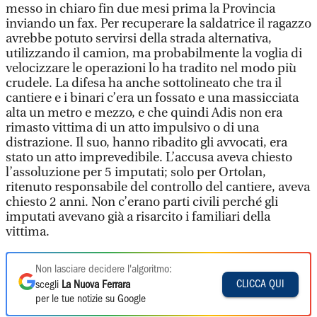
messo in chiaro fin due mesi prima la Provincia
inviando un fax. Per recuperare la saldatrice il ragazzo
avrebbe potuto servirsi della strada alternativa,
utilizzando il camion, ma probabilmente la voglia di
velocizzare le operazioni lo ha tradito nel modo più
crudele. La difesa ha anche sottolineato che tra il
cantiere e i binari c’era un fossato e una massicciata
alta un metro e mezzo, e che quindi Adis non era
rimasto vittima di un atto impulsivo o di una
distrazione. Il suo, hanno ribadito gli avvocati, era
stato un atto imprevedibile. L’accusa aveva chiesto
l’assoluzione per 5 imputati; solo per Ortolan,
ritenuto responsabile del controllo del cantiere, aveva
chiesto 2 anni. Non c’erano parti civili perché gli
imputati avevano già a risarcito i familiari della
vittima.
Non lasciare decidere l'algoritmo:
CLICCA QUI
scegli
La Nuova Ferrara
per le tue notizie su Google