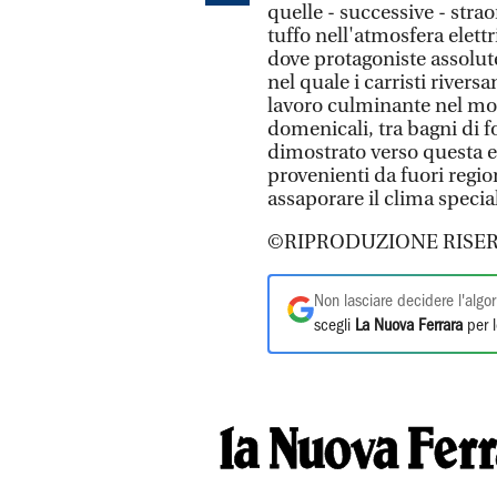
quelle - successive - str
tuffo nell'atmosfera elett
dove protagoniste assolut
nel quale i carristi river
lavoro culminante nel mo
domenicali, tra bagni di f
dimostrato verso questa es
provenienti da fuori regi
assaporare il clima special
©RIPRODUZIONE RISER
Non lasciare decidere l'algor
scegli
La Nuova Ferrara
per l