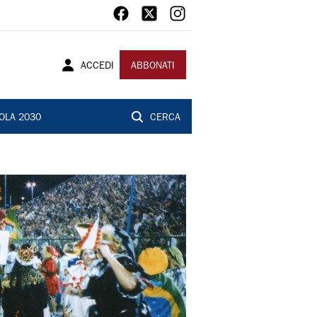
ACCEDI
ABBONATI
OLA 2030
CERCA