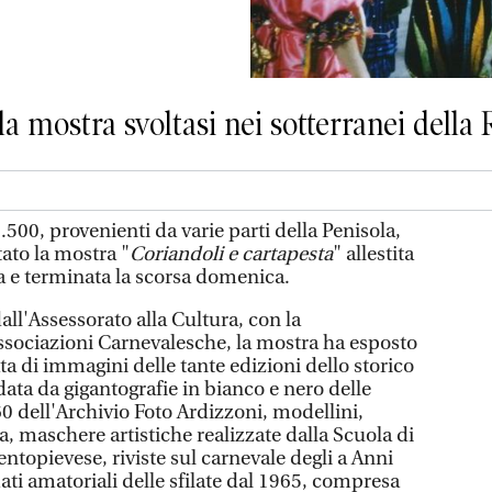
a mostra svoltasi nei sotterranei della
500, provenienti da varie parti della Penisola,
ato la mostra "
Coriandoli e cartapesta
" allestita
ca e terminata la scorsa domenica.
ll'Assessorato alla Cultura, con la
Associazioni Carnevalesche, la mostra ha esposto
ta di immagini delle tante edizioni dello storico
ata da gigantografie in bianco e nero delle
'60 dell'Archivio Foto Ardizzoni, modellini,
ta, maschere artistiche realizzate dalla Scuola di
entopievese, riviste sul carnevale degli a Anni
mati amatoriali delle sfilate dal 1965, compresa