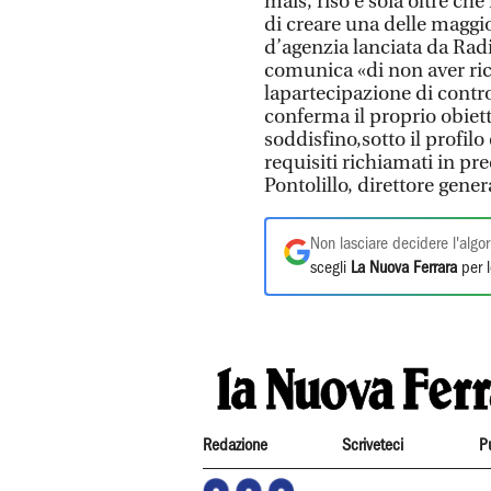
mais, riso e soia oltre ch
di creare una delle maggior
d’agenzia lanciata da Radio
comunica «di non aver ric
lapartecipazione di contro
conferma il proprio obiett
soddisfino,sotto il profilo
requisiti richiamati in p
Pontolillo, direttore gene
Non lasciare decidere l'algor
scegli
La Nuova Ferrara
per l
Redazione
Scriveteci
P