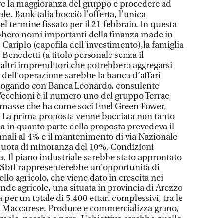
re la maggioranza del gruppo e procedere ad
le. Bankitalia bocciò l’offerta, l’unica
l termine fissato per il 21 febbraio. In questa
bbero nomi importanti della finanza made in
 Cariplo (capofila dell’investimento),la famiglia
 Benedetti (a titolo personale senza il
 altri imprenditori che potrebbero aggregarsi
dell’operazione sarebbe la banca d’affari
logando con Banca Leonardo, consulente
 Vecchioni è il numero uno del gruppo Terrae
biomasse che ha come soci Enel Green Power,
o. La prima proposta venne bocciata non tanto
a in quanto parte della proposta prevedeva il
ali al 4% e il mantenimento di via Nazionale
 quota di minoranza del 10%. Condizioni
ia. Il piano industriale sarebbe stato approntato
a Sbtf rappresenterebbe un’opportunità di
llo agricolo, che viene dato in crescita nei
nde agricole, una situata in provincia di Arezzo
a per un totale di 5.400 ettari complessivi, tra le
la Maccarese. Produce e commercializza grano,