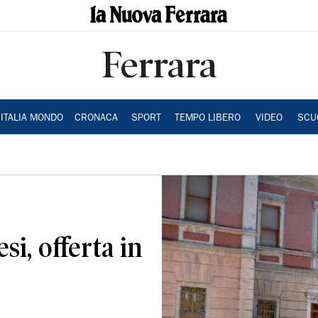
Ferrara
ITALIA MONDO
CRONACA
SPORT
TEMPO LIBERO
VIDEO
SCU
si, offerta in