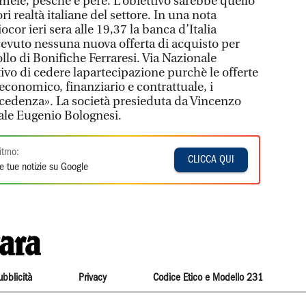
e mele, pesche e pere. L’obiettivo sarebbe quello
i realtà italiane del settore. In una nota
cor ieri sera alle 19,37 la banca d’Italia
evuto nessuna nuova offerta di acquisto per
llo di Bonifiche Ferraresi. Via Nazionale
ivo di cedere lapartecipazione purchè le offerte
 economico, finanziario e contrattuale, i
recedenza». La società presieduta da Vincenzo
rale Eugenio Bolognesi.
itmo:
CLICCA QUI
e tue notizie su Google
ubblicità
Privacy
Codice Etico e Modello 231