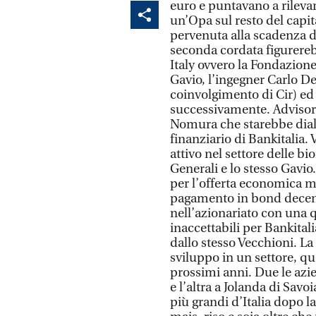
euro e puntavano a rileva
un’Opa sul resto del capita
pervenuta alla scadenza de
seconda cordata figurere
Italy ovvero la Fondazione
Gavio, l’ingegner Carlo De
coinvolgimento di Cir) ed
successivamente. Advisor 
Nomura che starebbe dia
finanziario di Bankitalia.
attivo nel settore delle 
Generali e lo stesso Gavi
per l’offerta economica m
pagamento in bond decenn
nell’azionariato con una
inaccettabili per Bankital
dallo stesso Vecchioni. L
sviluppo in un settore, que
prossimi anni. Due le azie
e l’altra a Jolanda di Savoi
più grandi d’Italia dopo 