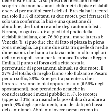
delle nostre città. La sorpresa dei ricercatori nello
scoprire che non bastano i chilometri di piste ciclabili
e servizi per moltiplicare i ciclisti (Brescia ha il record
ma solo il 3% di abitanti su due ruote), per i ferraresi è
solo una conferma: la bici è una questione di
abitudine, dei fruitori e anche degli automobilisti.
Ferrara, in ogni caso, è ai piedi del podio della
ciclabilità italiana, con 76,90 punti, ma se la terza è
Venezia (!), si può dire che di fatto si piazza in piena
zona medaglia. Le prime due città tra quelle di medie
dimensioni, che hanno tuttavia indici molto migliori
delle metropoli, sono per la cronaca Treviso e Reggio
Emilia. Il punto di forza della città resta la
percentuale di spostamenti abituali su due ruote, il
27% del totale: di meglio fanno solo Bolzano e Pesaro
per un soffio, 28%. Emerge, tra parentesi, che i
ferraresi o vanno in bici oppure in auto (il 56% degli
spostamenti), non prendendo neanche in
considerazione i mezzi pubblici (5%), lo scooter
(appena il 3%) ma neanche la possibilità di andare a
piedi (8% degli spostamenti, uno dei dati più bassi
del campione). Abbiamo invece perso terreno in