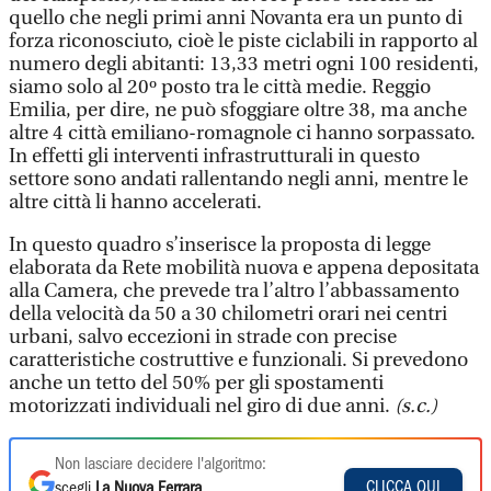
quello che negli primi anni Novanta era un punto di
forza riconosciuto, cioè le piste ciclabili in rapporto al
numero degli abitanti: 13,33 metri ogni 100 residenti,
siamo solo al 20º posto tra le città medie. Reggio
Emilia, per dire, ne può sfoggiare oltre 38, ma anche
altre 4 città emiliano-romagnole ci hanno sorpassato.
In effetti gli interventi infrastrutturali in questo
settore sono andati rallentando negli anni, mentre le
altre città li hanno accelerati.
In questo quadro s’inserisce la proposta di legge
elaborata da Rete mobilità nuova e appena depositata
alla Camera, che prevede tra l’altro l’abbassamento
della velocità da 50 a 30 chilometri orari nei centri
urbani, salvo eccezioni in strade con precise
caratteristiche costruttive e funzionali. Si prevedono
anche un tetto del 50% per gli spostamenti
motorizzati individuali nel giro di due anni.
(s.c.)
Non lasciare decidere l'algoritmo:
CLICCA QUI
scegli
La Nuova Ferrara