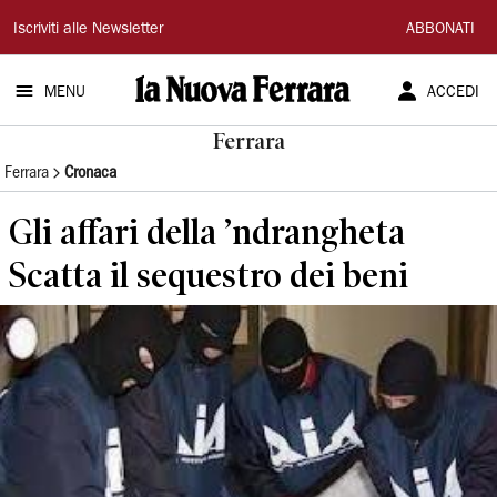
La
Iscriviti alle Newsletter
ABBONATI
Nuova
MENU
ACCEDI
Ferrara
Ferrara
Ferrara
Cronaca
Gli affari della ’ndrangheta
Scatta il sequestro dei beni