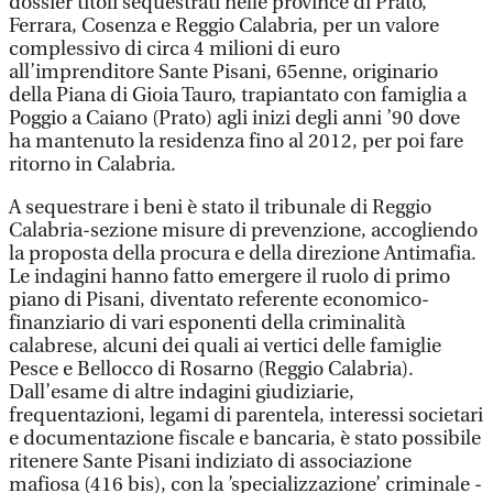
dossier titoli sequestrati nelle province di Prato,
Ferrara, Cosenza e Reggio Calabria, per un valore
complessivo di circa 4 milioni di euro
all’imprenditore Sante Pisani, 65enne, originario
della Piana di Gioia Tauro, trapiantato con famiglia a
Poggio a Caiano (Prato) agli inizi degli anni ’90 dove
ha mantenuto la residenza fino al 2012, per poi fare
ritorno in Calabria.
A sequestrare i beni è stato il tribunale di Reggio
Calabria-sezione misure di prevenzione, accogliendo
la proposta della procura e della direzione Antimafia.
Le indagini hanno fatto emergere il ruolo di primo
piano di Pisani, diventato referente economico-
finanziario di vari esponenti della criminalità
calabrese, alcuni dei quali ai vertici delle famiglie
Pesce e Bellocco di Rosarno (Reggio Calabria).
Dall’esame di altre indagini giudiziarie,
frequentazioni, legami di parentela, interessi societari
e documentazione fiscale e bancaria, è stato possibile
ritenere Sante Pisani indiziato di associazione
mafiosa (416 bis), con la ’specializzazione’ criminale -