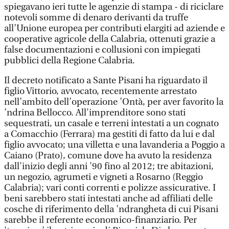
spiegavano ieri tutte le agenzie di stampa - di riciclare
notevoli somme di denaro derivanti da truffe
all’Unione europea per contributi elargiti ad aziende e
cooperative agricole della Calabria, ottenuti grazie a
false documentazioni e collusioni con impiegati
pubblici della Regione Calabria.
Il decreto notificato a Sante Pisani ha riguardato il
figlio Vittorio, avvocato, recentemente arrestato
nell’ambito dell’operazione ’Ontà, per aver favorito la
’ndrina Bellocco. All'imprenditore sono stati
sequestrati, un casale e terreni intestati a un cognato
a Comacchio (Ferrara) ma gestiti di fatto da lui e dal
figlio avvocato; una villetta e una lavanderia a Poggio a
Caiano (Prato), comune dove ha avuto la residenza
dall'inizio degli anni '90 fino al 2012; tre abitazioni,
un negozio, agrumeti e vigneti a Rosarno (Reggio
Calabria); vari conti correnti e polizze assicurative. I
beni sarebbero stati intestati anche ad affiliati delle
cosche di riferimento della 'ndrangheta di cui Pisani
sarebbe il referente economico-finanziario. Per