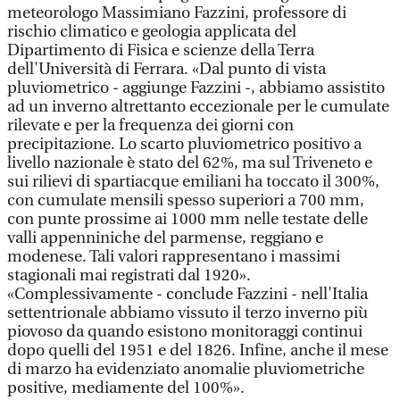
meteorologo Massimiano Fazzini, professore di
rischio climatico e geologia applicata del
Dipartimento di Fisica e scienze della Terra
dell'Università di Ferrara. «Dal punto di vista
pluviometrico - aggiunge Fazzini -, abbiamo assistito
ad un inverno altrettanto eccezionale per le cumulate
rilevate e per la frequenza dei giorni con
precipitazione. Lo scarto pluviometrico positivo a
livello nazionale è stato del 62%, ma sul Triveneto e
sui rilievi di spartiacque emiliani ha toccato il 300%,
con cumulate mensili spesso superiori a 700 mm,
con punte prossime ai 1000 mm nelle testate delle
valli appenniniche del parmense, reggiano e
modenese. Tali valori rappresentano i massimi
stagionali mai registrati dal 1920».
«Complessivamente - conclude Fazzini - nell'Italia
settentrionale abbiamo vissuto il terzo inverno più
piovoso da quando esistono monitoraggi continui
dopo quelli del 1951 e del 1826. Infine, anche il mese
di marzo ha evidenziato anomalie pluviometriche
positive, mediamente del 100%».