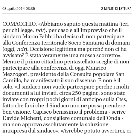
03 aprile 2014 03:35
2 MINUTI DI LETTURA
COMACCHIO. «Abbiamo saputo questa mattina (ieri
per chi legge,
ndr
), per caso e all’improvviso che il
sindaco Marco Fabbri ha deciso di non partecipare
alla Conferenza Territoriale Socio Sanitaria di domani
(oggi,
ndr
). Decisione legittima ma perché non ci ha
avvisato? È stata veramente una mossa scorretto».
Mentre il primo cittadino pentastellato sceglie di non
partecipare alla conferenza di oggi Manrico
Mezzogori, presidente della Consulta popolare San
Camillo, ha manifestato il suo dissenso. E non è il
solo. «Il sindaco non vuole partecipare perché i molti
documenti a lui inviati, circa 250 pagine, sono state
inviate con troppi pochi giorni di anticipo sulla Ctss,
fatto che fa si che il Sindaco non ne possa prendere
ben visione. Capisco benissimo il problema - scrive
Davide Michetti, consigliere comunale dell’Onda -
ma non approvo assolutamente la soluzione
intrapresa dal sindaco». «Avrebbe potuto avvertirci, ci