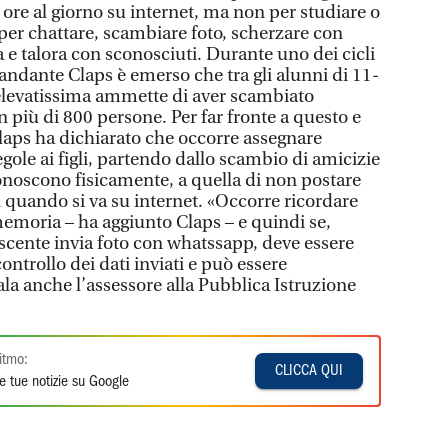
 ore al giorno su internet, ma non per studiare o
per chattare, scambiare foto, scherzare con
 e talora con sconosciuti. Durante uno dei cicli
andante Claps è emerso che tra gli alunni di 11-
elevatissima ammette di aver scambiato
 più di 800 persone. Per far fronte a questo e
 Claps ha dichiarato che occorre assegnare
gole ai figli, partendo dallo scambio di amicizie
onoscono fisicamente, a quella di non postare
ori quando si va su internet. «Occorre ricordare
 memoria – ha aggiunto Claps – e quindi se,
scente invia foto con whatssapp, deve essere
controllo dei dati inviati e può essere
ala anche l’assessore alla Pubblica Istruzione
itmo:
CLICCA QUI
e tue notizie su Google