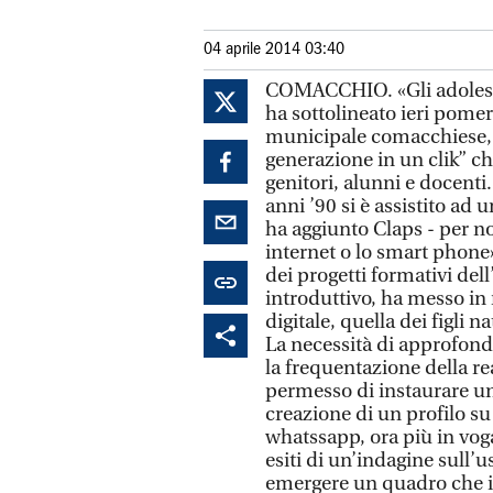
04 aprile 2014 03:40
COMACCHIO. «Gli adolesce
ha sottolineato ieri pome
municipale comacchiese, d
generazione in un clik” che
genitori, alunni e docenti.
anni ’90 si è assistito ad
ha aggiunto Claps - per n
internet o lo smart phone»
dei progetti formativi del
introduttivo, ha messo in r
digitale, quella dei figli n
La necessità di approfond
la frequentazione della rea
permesso di instaurare un
creazione di un profilo su 
whatssapp, ora più in voga 
esiti di un’indagine sull’
emergere un quadro che in