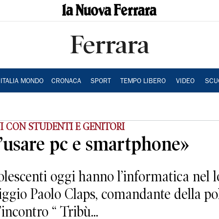
Ferrara
ITALIA MONDO
CRONACA
SPORT
TEMPO LIBERO
VIDEO
SCU
I CON STUDENTI E GENITORI
l’usare pc e smartphone»
scenti oggi hanno l’informatica nel l
riggio Paolo Claps, comandante della po
incontro “ Tribù...