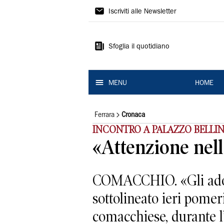
La
Iscriviti alle Newsletter
Nuova
Ferrara
Sfoglia il quotidiano
MENU
HOME
Ferrara
Cronaca
INCONTRO A PALAZZO BELLIN
«Attenzione nel
COMACCHIO. «Gli adole
sottolineato ieri pome
comacchiese, durante l’