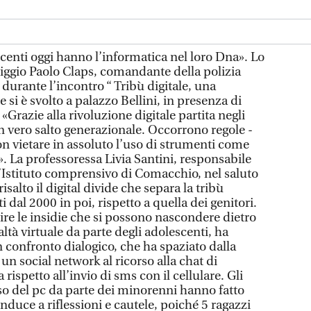
nti oggi hanno l’informatica nel loro Dna». Lo
riggio Paolo Claps, comandante della polizia
urante l’incontro “ Tribù digitale, una
 si è svolto a palazzo Bellini, in presenza di
 «Grazie alla rivoluzione digitale partita negli
 un vero salto generazionale. Occorrono regole -
on vietare in assoluto l’uso di strumenti come
. La professoressa Livia Santini, responsabile
l’Istituto comprensivo di Comacchio, nel saluto
isalto il digital divide che separa la tribù
ati dal 2000 in poi, rispetto a quella dei genitori.
ire le insidie che si possono nascondere dietro
ltà virtuale da parte degli adolescenti, ha
 confronto dialogico, che ha spaziato dalla
un social network al ricorso alla chat di
rispetto all’invio di sms con il cellulare. Gli
uso del pc da parte dei minorenni hanno fatto
duce a riflessioni e cautele, poiché 5 ragazzi