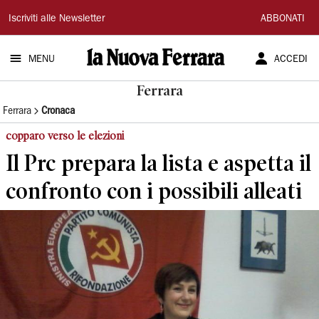
La
Iscriviti alle Newsletter
ABBONATI
Nuova
MENU
ACCEDI
Ferrara
Ferrara
Ferrara
Cronaca
copparo verso le elezioni
Il Prc prepara la lista e aspetta il
confronto con i possibili alleati