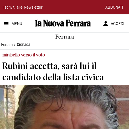
La
Iscriviti alle Newsletter
ABBONATI
Nuova
MENU
ACCEDI
Ferrara
Ferrara
Ferrara
Cronaca
mirabello verso il voto
Rubini accetta, sarà lui il
candidato della lista civica