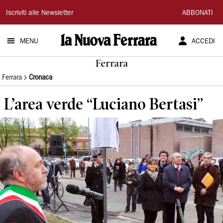
La
Iscriviti alle Newsletter
ABBONATI
Nuova
MENU
ACCEDI
Ferrara
Ferrara
Ferrara
Cronaca
L’area verde “Luciano Bertasi”