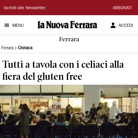
La
Iscriviti alle Newsletter
ABBONATI
Nuova
MENU
ACCEDI
Ferrara
Ferrara
Ferrara
Cronaca
Tutti a tavola con i celiaci alla
fiera del gluten free