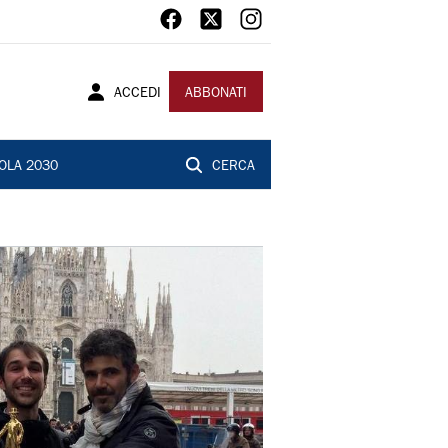
ACCEDI
ABBONATI
OLA 2030
CERCA