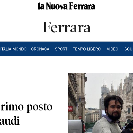
Ferrara
ITALIA MONDO
CRONACA
SPORT
TEMPO LIBERO
VIDEO
SCU
 primo posto
naudi