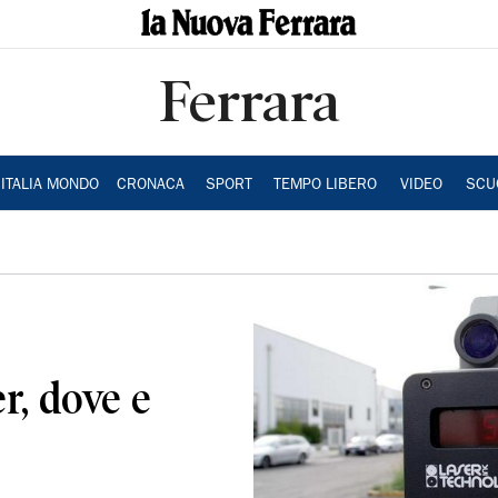
Ferrara
ITALIA MONDO
CRONACA
SPORT
TEMPO LIBERO
VIDEO
SCU
er, dove e