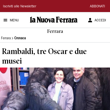
La
Iscriviti alle Newsletter
ABBONATI
Nuova
MENU
ACCEDI
Ferrara
Ferrara
Ferrara
Cronaca
Rambaldi, tre Oscar e due
musei