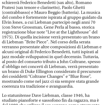
schiererà Federico Benedetti (sax alto), Romano
Pratesi (sax tenore e clarinetto), Paolo Ghetti
(contrabbasso) e Mauro Beggio (batteria). La musica
del combo è fortemente ispirata al gruppo guidato da
Elvin Jones, a cui Liebman partecipò negli anni 70
(con Steve Grossman, Gene Perla al basso, storica
registrazione blue note “Live at the Lighthouse" del
1975). Di quella incisione verrà presentato un brano
di Liebman "Brite Piece". Nel corso della serata
verranno presentate altre composizioni di Liebman e
alcuni original di Federico Benedetti, tutti ispirati al
jazz modale sviluppatosi in quel decennio. Tuttavia,
al posto del consueto tributo a John Coltrane, spesso
d'obbligo nei concerti di Liebman, verrà presentato
un brano di Duke Ellington considerato il precursore
dei cosiddetti “Coltrane Changes” e “Blue Rose”,
mostrando come nel jazz ci sia sempre stata grande
coerenza tra tradizione e avanguardia.
Lo statunitense Dave Liebman, classe 1946, ha
studiato pianoforte e sassofono fin da ragazzo, ma è