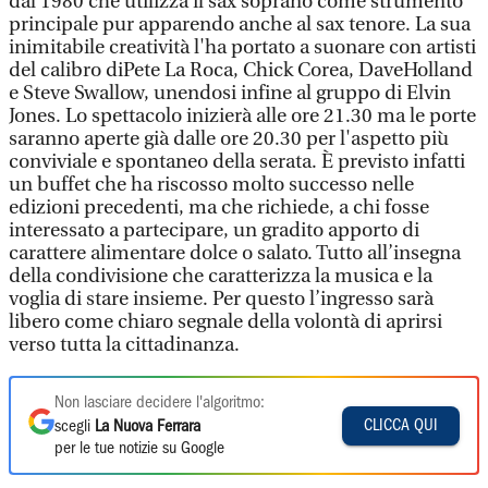
dal 1980 che utilizza il sax soprano come strumento
principale pur apparendo anche al sax tenore. La sua
inimitabile creatività l'ha portato a suonare con artisti
del calibro diPete La Roca, Chick Corea, DaveHolland
e Steve Swallow, unendosi infine al gruppo di Elvin
Jones. Lo spettacolo inizierà alle ore 21.30 ma le porte
saranno aperte già dalle ore 20.30 per l'aspetto più
conviviale e spontaneo della serata. È previsto infatti
un buffet che ha riscosso molto successo nelle
edizioni precedenti, ma che richiede, a chi fosse
interessato a partecipare, un gradito apporto di
carattere alimentare dolce o salato. Tutto all’insegna
della condivisione che caratterizza la musica e la
voglia di stare insieme. Per questo l’ingresso sarà
libero come chiaro segnale della volontà di aprirsi
verso tutta la cittadinanza.
Non lasciare decidere l'algoritmo:
CLICCA QUI
scegli
La Nuova Ferrara
per le tue notizie su Google