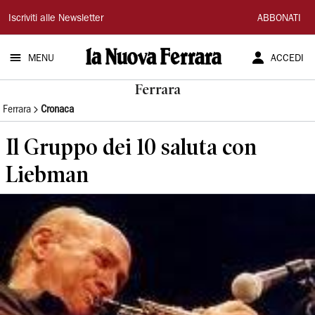
La
Iscriviti alle Newsletter
ABBONATI
Nuova
MENU
ACCEDI
Ferrara
Ferrara
Ferrara
Cronaca
Il Gruppo dei 10 saluta con
Liebman