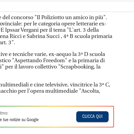
e del concorso "Il Poliziotto un amico in più".
rovinciale: per le categoria opere letterarie ex-
 Ipssar Vergani per il tema "L'art. 3 della
lena Ricci e Sabrina Succi , 4ª B scuola primaria
rt. 3".
ative e tecniche varie, ex-aequo la 3ª D scuola
stico "Aspettando Freedom" e la primaria di
" per il lavoro collettivo "Scrapbooking, la
ultimediali e cine televisive, vincitrice la 3ª C,
acchio per l'opera multimediale "Ascolta,
itmo:
CLICCA QUI
e tue notizie su Google