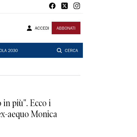
ACCEDI
ABBONATI
OLA 2030
CERCA
 in più". Ecco i
ie ex-aequo Monica