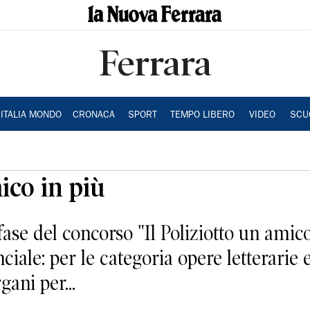
Ferrara
ITALIA MONDO
CRONACA
SPORT
TEMPO LIBERO
VIDEO
SCU
ico in più
fase del concorso "Il Poliziotto un amico
inciale: per le categoria opere letterar
gani per...