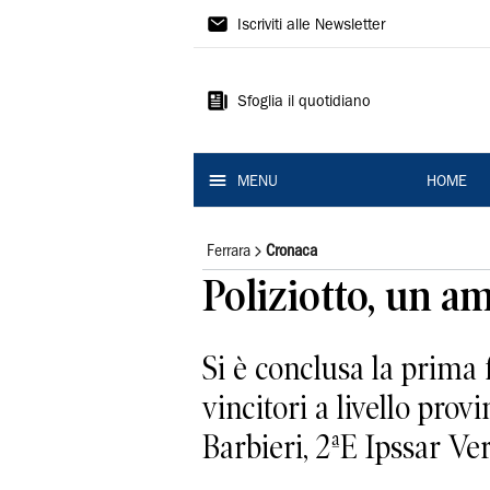
La
Iscriviti alle Newsletter
Nuova
Ferrara
Sfoglia il quotidiano
MENU
HOME
Ferrara
Cronaca
Poliziotto, un am
Si è conclusa la prima 
vincitori a livello prov
Barbieri, 2ªE Ipssar Ver