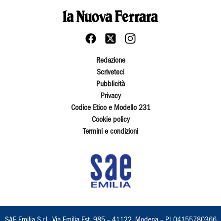
Redazione
Scriveteci
Pubblicità
Privacy
Codice Etico e Modello 231
Cookie policy
Termini e condizioni
SAE Emilia S.r.l., Via Emilia Est, 985 – 41122, Modena – PI 04155780366