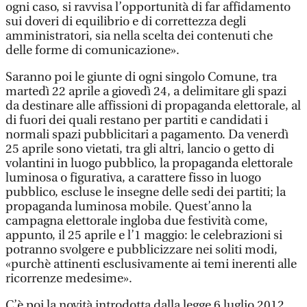
ogni caso, si ravvisa l’opportunità di far affidamento
sui doveri di equilibrio e di correttezza degli
amministratori, sia nella scelta dei contenuti che
delle forme di comunicazione».
Saranno poi le giunte di ogni singolo Comune, tra
martedì 22 aprile a giovedì 24, a delimitare gli spazi
da destinare alle affissioni di propaganda elettorale, al
di fuori dei quali restano per partiti e candidati i
normali spazi pubblicitari a pagamento. Da venerdì
25 aprile sono vietati, tra gli altri, lancio o getto di
volantini in luogo pubblico, la propaganda elettorale
luminosa o figurativa, a carattere fisso in luogo
pubblico, escluse le insegne delle sedi dei partiti; la
propaganda luminosa mobile. Quest’anno la
campagna elettorale ingloba due festività come,
appunto, il 25 aprile e l’1 maggio: le celebrazioni si
potranno svolgere e pubblicizzare nei soliti modi,
«purchè attinenti esclusivamente ai temi inerenti alle
ricorrenze medesime».
C’è poi la novità introdotta dalla legge 6 luglio 2012