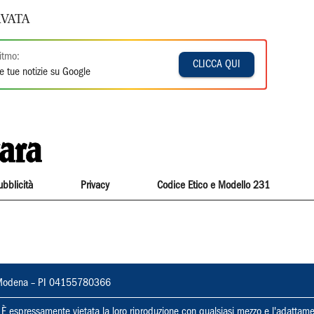
VATA
itmo:
CLICCA QUI
e tue notizie su Google
ubblicità
Privacy
Codice Etico e Modello 231
22, Modena – PI 04155780366
ti. È espressamente vietata la loro riproduzione con qualsiasi mezzo e l'adattame