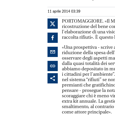
11 aprile 2014 03:39
PORTOMAGGIORE. «Il M5S, 
ricostruzione del bene c
l'elaborazione di una visi
raccolta rifiuti». È questo 
«Una prospettiva - scrive 
riduzione della spesa dell'e
osservare degli aspetti mai 
dalla quasi totalità dei se
abbiamo depositato in muni
i cittadini per l’ambiente”
nel sistema “rifiuti” se n
premianti che gratifichino
pensare - prosegue la nota 
scoraggiare chi è meno virt
extra kit annuale. La gest
smaltimento, al contrario 
come attore principale».