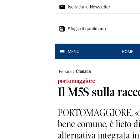
La
Iscriviti alle Newsletter
Nuova
Ferrara
Sfoglia il quotidiano
MENU
HOME
Ferrara
Cronaca
portomaggiore
Il M5S sulla racc
PORTOMAGGIORE. «Il M5S
bene comune, è lieto d
alternativa integrata in