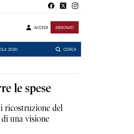
ACCEDI
ABBONATI
OLA 2030
CERCA
rre le spese
 ricostruzione del
 di una visione