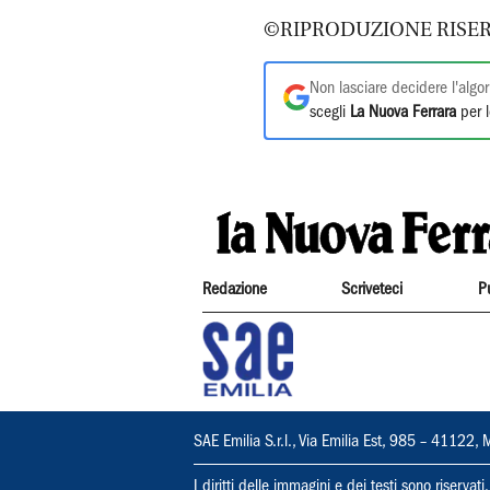
©RIPRODUZIONE RISER
Non lasciare decidere l'algor
scegli
La Nuova Ferrara
per l
Redazione
Scriveteci
P
SAE Emilia S.r.l., Via Emilia Est, 985 – 411
I diritti delle immagini e dei testi sono riserva