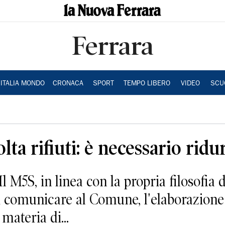
Ferrara
ITALIA MONDO
CRONACA
SPORT
TEMPO LIBERO
VIDEO
SCU
olta rifiuti: è necessario ridu
, in linea con la propria filosofia di
i comunicare al Comune, l'elaborazione
 materia di...