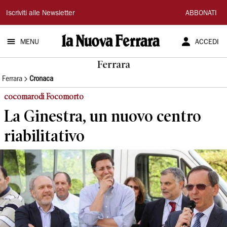
La
Iscriviti alle Newsletter
ABBONATI
Nuova
MENU
ACCEDI
Ferrara
Ferrara
Ferrara
Cronaca
cocomarodi Focomorto
La Ginestra, un nuovo centro
riabilitativo