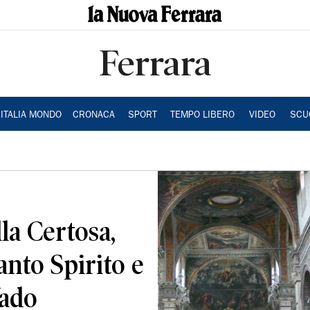
Ferrara
ITALIA MONDO
CRONACA
SPORT
TEMPO LIBERO
VIDEO
SCU
la Certosa,
anto Spirito e
Vado