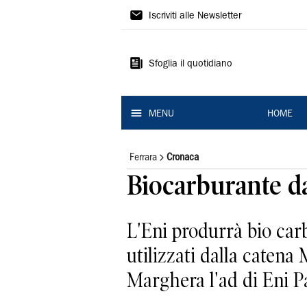
La
Iscriviti alle Newsletter
Nuova
Ferrara
Sfoglia il quotidiano
MENU
HOME
Ferrara
Cronaca
Biocarburante da
L'Eni produrrà bio carb
utilizzati dalla catena
Marghera l'ad di Eni Pa