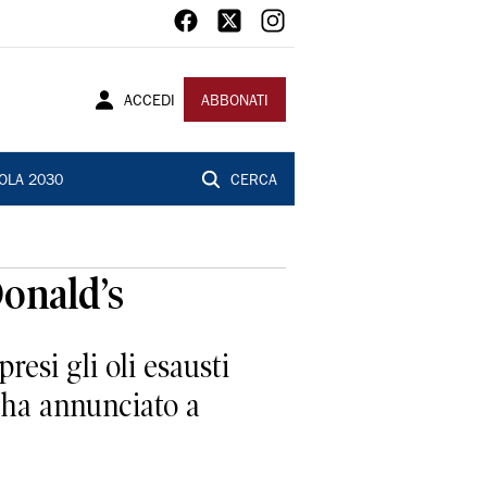
ACCEDI
ABBONATI
OLA 2030
CERCA
Donald’s
esi gli oli esausti
o ha annunciato a