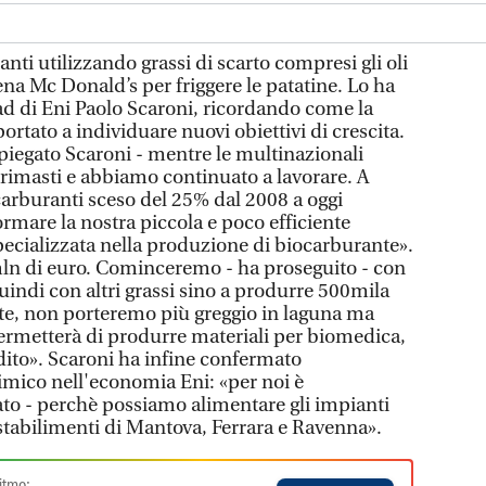
nti utilizzando grassi di scarto compresi gli oli
tena Mc Donald’s per friggere le patatine. Lo ha
d di Eni Paolo Scaroni, ricordando come la
ortato a individuare nuovi obiettivi di crescita.
 spiegato Scaroni - mentre le multinazionali
 rimasti e abbiamo continuato a lavorare. A
arburanti sceso del 25% dal 2008 a oggi
rmare la nostra piccola e poco efficiente
pecializzata nella produzione di biocarburante».
n di euro. Cominceremo - ha proseguito - con
uindi con altri grassi sino a produrre 500mila
te, non porteremo più greggio in laguna ma
permetterà di produrre materiali per biomedica,
dito». Scaroni ha infine confermato
imico nell'economia Eni: «per noi è
to - perchè possiamo alimentare gli impianti
 stabilimenti di Mantova, Ferrara e Ravenna».