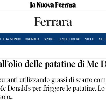
Ferrara
ITALIA MONDO
CRONACA
SPORT
TEMPO LIBERO
VIDEO
SCU
ll’olio delle patatine di Mc 
uranti utilizzando grassi di scarto compr
 Mc Donald’s per friggere le patatine. L
olo...