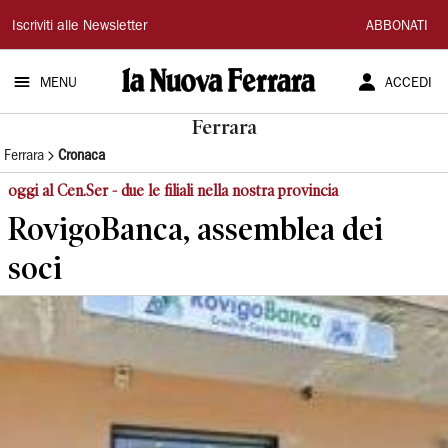
La
Iscriviti alle Newsletter
ABBONATI
Nuova
MENU
ACCEDI
Ferrara
Ferrara
Ferrara
Cronaca
oggi al Cen.Ser - due le filiali nella nostra provincia
RovigoBanca, assemblea dei
soci