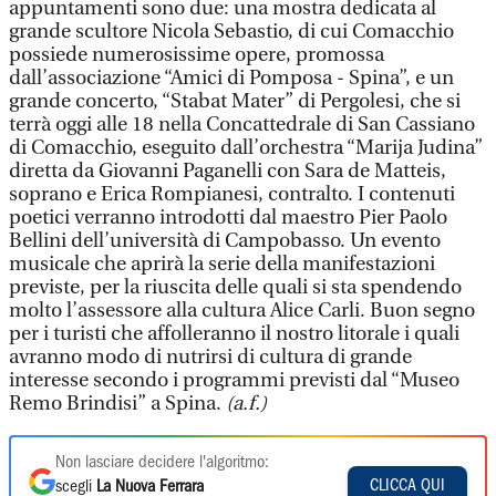
appuntamenti sono due: una mostra dedicata al
grande scultore Nicola Sebastio, di cui Comacchio
possiede numerosissime opere, promossa
dall’associazione “Amici di Pomposa - Spina”, e un
grande concerto, “Stabat Mater” di Pergolesi, che si
terrà oggi alle 18 nella Concattedrale di San Cassiano
di Comacchio, eseguito dall’orchestra “Marija Judina”
diretta da Giovanni Paganelli con Sara de Matteis,
soprano e Erica Rompianesi, contralto. I contenuti
poetici verranno introdotti dal maestro Pier Paolo
Bellini dell’università di Campobasso. Un evento
musicale che aprirà la serie della manifestazioni
previste, per la riuscita delle quali si sta spendendo
molto l’assessore alla cultura Alice Carli. Buon segno
per i turisti che affolleranno il nostro litorale i quali
avranno modo di nutrirsi di cultura di grande
interesse secondo i programmi previsti dal “Museo
Remo Brindisi” a Spina.
(a.f.)
Non lasciare decidere l'algoritmo:
CLICCA QUI
scegli
La Nuova Ferrara