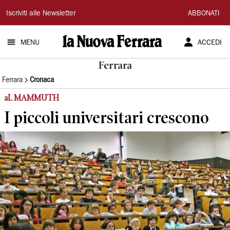
La
Iscriviti alle Newsletter
ABBONATI
Nuova
MENU
ACCEDI
Ferrara
Ferrara
Ferrara
Cronaca
aL MAMMUTH
I piccoli universitari crescono