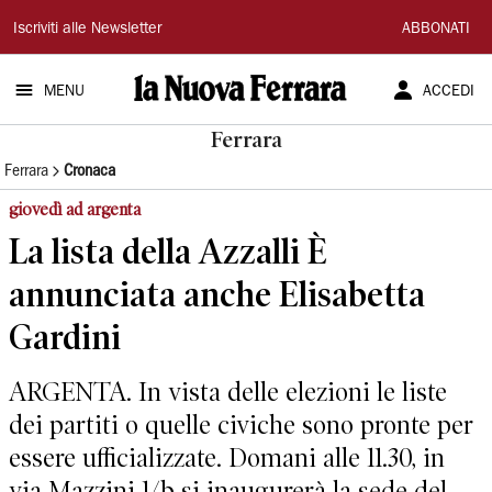
La
Iscriviti alle Newsletter
ABBONATI
Nuova
MENU
ACCEDI
Ferrara
Ferrara
Ferrara
Cronaca
giovedì ad argenta
La lista della Azzalli È
annunciata anche Elisabetta
Gardini
ARGENTA. In vista delle elezioni le liste
dei partiti o quelle civiche sono pronte per
essere ufficializzate. Domani alle 11.30, in
via Mazzini 1/b si inaugurerà la sede del