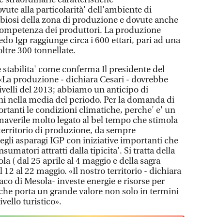
vute alla particolarità' dell'ambiente di
abbiosi della zona di produzione e dovute anche
 competenza dei produttori. La produzione
edo Igp raggiunge circa i 600 ettari, pari ad una
oltre 300 tonnellate.
e stabilita' come conferma Il presidente del
«La produzione - dichiara Cesari - dovrebbe
livelli del 2013; abbiamo un anticipo di
i nella media del periodo. Per la domanda di
tanti le condizioni climatiche, perche' e' un
averile molto legato al bel tempo che stimola
l territorio di produzione, da sempre
gli asparagi IGP con iniziative importanti che
matori attratti dalla tipicita'. Si tratta della
la ( dal 25 aprile al 4 maggio e della sagra
 12 al 22 maggio. «Il nostro territorio - dichiara
co di Mesola- investe energie e risorse per
he porta un grande valore non solo in termini
ello turistico».