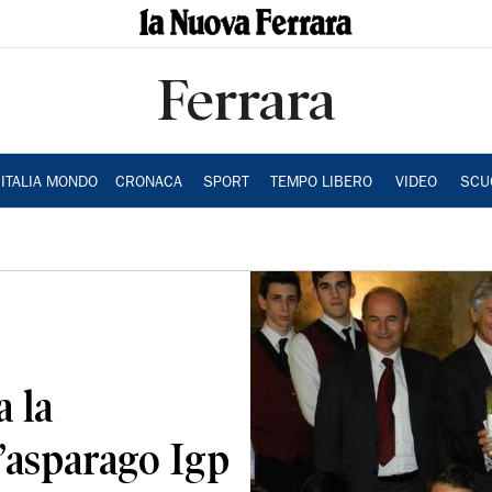
Ferrara
ITALIA MONDO
CRONACA
SPORT
TEMPO LIBERO
VIDEO
SCU
a la
’asparago Igp