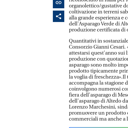
organolettico/gustative do
coltivazione in terreni s
alla grande esperienza e
dell'Asparago Verde di Alt
produzione certificata di 
Quantitativi in sostanzial
Consorzio Gianni Cesari. 
attestarsi quest'anno sui 
produzione con quotazion
asparago sono molto impor
prodotto tipicamente prim
la voglia di freschezza».I
accompagna la stagione de
coinvolgono numerosi consu
fiera dell'asparago di Meso
dell'asparago di Altedo dal
Lorenzo Marchesini, sinda
promuovere un prodotto c
commerciali ma anche a liv