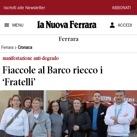
La
Iscriviti alle Newsletter
ABBONATI
Nuova
MENU
ACCEDI
Ferrara
Ferrara
Ferrara
Cronaca
manifestazione anti-degrado
Fiaccole al Barco riecco i
‘Fratelli’