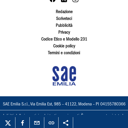
Redazione
Scriveteci
Pubblicità
Privacy
Codice Etico e Modello 231
Cookie policy
Termini e condizioni
SAE Emilia S.r.l., Via Emilia Est, 985 – 41122, Modena – PI 04155780366
I diritti delle immagini e dei testi sono riservati. È espressamente vietata la
loro riproduzione con qualsiasi mezzo e l'adattamento totale o parziale.