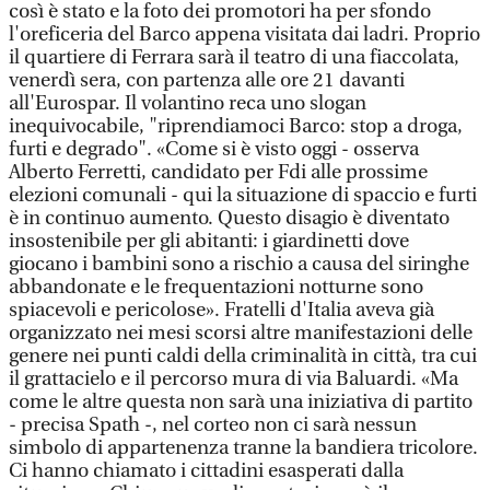
così è stato e la foto dei promotori ha per sfondo
l'oreficeria del Barco appena visitata dai ladri. Proprio
il quartiere di Ferrara sarà il teatro di una fiaccolata,
venerdì sera, con partenza alle ore 21 davanti
all'Eurospar. Il volantino reca uno slogan
inequivocabile, "riprendiamoci Barco: stop a droga,
furti e degrado". «Come si è visto oggi - osserva
Alberto Ferretti, candidato per Fdi alle prossime
elezioni comunali - qui la situazione di spaccio e furti
è in continuo aumento. Questo disagio è diventato
insostenibile per gli abitanti: i giardinetti dove
giocano i bambini sono a rischio a causa del siringhe
abbandonate e le frequentazioni notturne sono
spiacevoli e pericolose». Fratelli d'Italia aveva già
organizzato nei mesi scorsi altre manifestazioni delle
genere nei punti caldi della criminalità in città, tra cui
il grattacielo e il percorso mura di via Baluardi. «Ma
come le altre questa non sarà una iniziativa di partito
- precisa Spath -, nel corteo non ci sarà nessun
simbolo di appartenenza tranne la bandiera tricolore.
Ci hanno chiamato i cittadini esasperati dalla