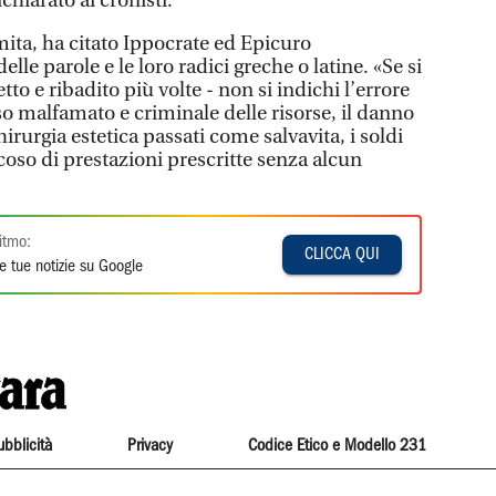
ichiarato ai cronisti.
emita, ha citato Ippocrate ed Epicuro
elle parole e le loro radici greche o latine. «Se si
tto e ribadito più volte - non si indichi l’errore
o malfamato e criminale delle risorse, il danno
chirurgia estetica passati come salvavita, i soldi
icoso di prestazioni prescritte senza alcun
itmo:
CLICCA QUI
e tue notizie su Google
ubblicità
Privacy
Codice Etico e Modello 231