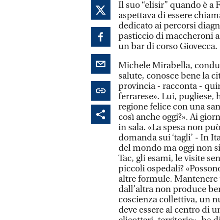
Il suo “elisir” quando è a
aspettava di essere chiam
dedicato ai percorsi diagno
pasticcio di maccheroni a
un bar di corso Giovecca.
Michele Mirabella, condut
salute, conosce bene la ci
provincia - racconta - qui
ferrarese». Lui, pugliese
regione felice con una san
così anche oggi?». Ai gio
in sala. «La spesa non può 
domanda sui ‘tagli’ - In I
del mondo ma oggi non si 
Tac, gli esami, le visite s
piccoli ospedali? «Posson
altre formule. Mantenere 
dall’altra non produce be
coscienza collettiva, un n
deve essere al centro di u