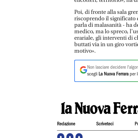
elicotteri, territorio», ha d
Poi, di fronte alla sala gr
riscoprendo il significato d
parla di malasanità - ha de
medico, ma lo spreco, l’us
erariale, gli interventi di 
buttati via in un giro vort
motivo».
Non lasciare decidere l'algor
scegli
La Nuova Ferrara
per l
Redazione
Scriveteci
P