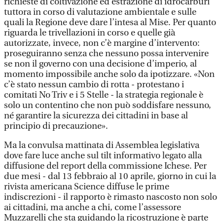
richieste di coltivazione ed estrazione di idrocarburi
tuttora in corso di valutazione ambientale e sulle
quali la Regione deve dare l’intesa al Mise. Per quanto
riguarda le trivellazioni in corso e quelle già
autorizzate, invece, non c’è margine d’intervento:
proseguiranno senza che nessuno possa intervenire
se non il governo con una decisione d’imperio, al
momento impossibile anche solo da ipotizzare. «Non
c’è stato nessun cambio di rotta - protestano i
comitati No Triv e i 5 Stelle - la strategia regionale è
solo un contentino che non può soddisfare nessuno,
né garantire la sicurezza dei cittadini in base al
principio di precauzione».
Ma la convulsa mattinata di Assemblea legislativa
dove fare luce anche sul tilt informativo legato alla
diffusione del report della commissione Ichese. Per
due mesi - dal 13 febbraio al 10 aprile, giorno in cui la
rivista americana Science diffuse le prime
indiscrezioni - il rapporto è rimasto nascosto non solo
ai cittadini, ma anche a chi, come l’assessore
Muzzarelli che sta guidando la ricostruzione è parte