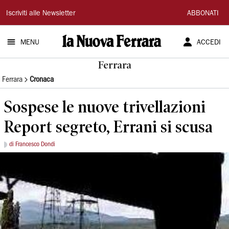
La
Iscriviti alle Newsletter
ABBONATI
Nuova
MENU
ACCEDI
Ferrara
Ferrara
Ferrara
Cronaca
Sospese le nuove trivellazioni
Report segreto, Errani si scusa
di Francesco Dondi