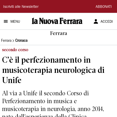
La
Iscriviti alle Newsletter
ABBONATI
Nuova
MENU
ACCEDI
Ferrara
Ferrara
Ferrara
Cronaca
secondo corso
C’è il perfezionamento in
musicoterapia neurologica di
Unife
Al via a Unife il secondo Corso di
Perfezionamento in musica e
musicoterapia in neurologia, anno 2014,
nato dall’esperienza della Clinica