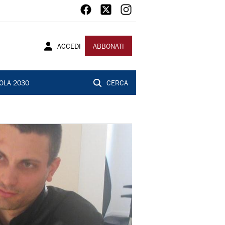
ACCEDI
ABBONATI
OLA 2030
CERCA