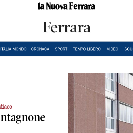
Ferrara
ITALIA MONDO
CRONACA
SPORT
TEMPO LIBERO
VIDEO
SCU
rdiaco
ontagnone