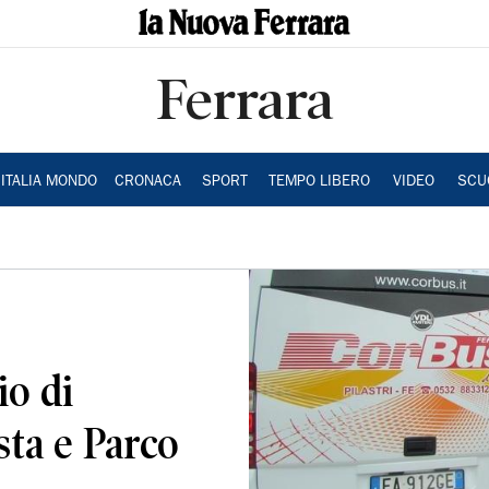
Ferrara
ITALIA MONDO
CRONACA
SPORT
TEMPO LIBERO
VIDEO
SCU
io di
sta e Parco