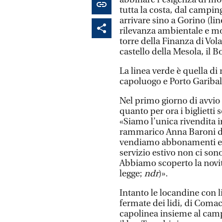
tutta la costa, dal camping
arrivare sino a Gorino (li
rilevanza ambientale e m
torre della Finanza di Vol
castello della Mesola, il 
La linea verde è quella di r
capoluogo e Porto Garibal
Nel primo giorno di avvio
quanto per ora i biglietti
«Siamo l’unica rivendita inv
rammarico Anna Baroni del
vendiamo abbonamenti e bi
servizio estivo non ci sono
Abbiamo scoperto la novit
legge;
ndr
)».
Intanto le locandine con li
fermate dei lidi, di Comac
capolinea insieme al camp