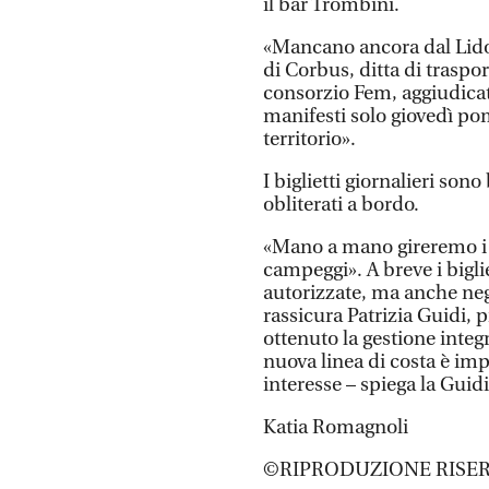
il bar Trombini.
«Mancano ancora dal Lido
di Corbus, ditta di traspor
consorzio Fem, aggiudicat
manifesti solo giovedì po
territorio».
I biglietti giornalieri so
obliterati a bordo.
«Mano a mano gireremo i bi
campeggi». A breve i bigli
autorizzate, ma anche neg
rassicura Patrizia Guidi, 
ottenuto la gestione integ
nuova linea di costa è imp
interesse – spiega la Guidi 
Katia Romagnoli
©RIPRODUZIONE RISER