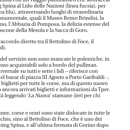
 Spina al Lido delle Nazioni (linea fucsia), per
nea blu), attraversando luoghi di straordinaria
onumentale, quali il Museo Remo Brindisi, la
ano, l’Abbazia di Pomposa, la delizia estense del
Boscone della Mesola e la Sacca di Goro.
accordo diretto tra il Bettolino di Foce, il
di.
 del servizio non sono mancate le polemiche, in
 sono acquistabili solo a bordo del pullman.
ernale su tutti e sette i lidi – riferisce con
 bazar di piazza III Agosto a Porto Garibaldi -,
glietti per tutte le corse, ma di questo nuovo
 ancora arrivati biglietti e informazioni da Tper.
à leggendo ‘
La Nuova
’ stamane (ieri per chi
nee, corse e orari sono state dislocate in tutte le
chio, sino al Bettolino di Foce, che è uno dei
ing Spina, e all’ultima fermata di Gorino dopo