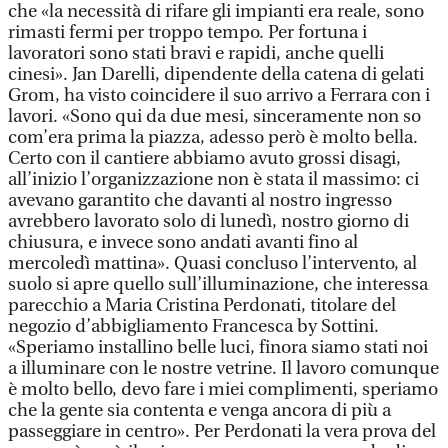
che «la necessità di rifare gli impianti era reale, sono
rimasti fermi per troppo tempo. Per fortuna i
lavoratori sono stati bravi e rapidi, anche quelli
cinesi». Jan Darelli, dipendente della catena di gelati
Grom, ha visto coincidere il suo arrivo a Ferrara con i
lavori. «Sono qui da due mesi, sinceramente non so
com’era prima la piazza, adesso però è molto bella.
Certo con il cantiere abbiamo avuto grossi disagi,
all’inizio l’organizzazione non è stata il massimo: ci
avevano garantito che davanti al nostro ingresso
avrebbero lavorato solo di lunedì, nostro giorno di
chiusura, e invece sono andati avanti fino al
mercoledì mattina». Quasi concluso l’intervento, al
suolo si apre quello sull’illuminazione, che interessa
parecchio a Maria Cristina Perdonati, titolare del
negozio d’abbigliamento Francesca by Sottini.
«Speriamo installino belle luci, finora siamo stati noi
a illuminare con le nostre vetrine. Il lavoro comunque
è molto bello, devo fare i miei complimenti, speriamo
che la gente sia contenta e venga ancora di più a
passeggiare in centro». Per Perdonati la vera prova del