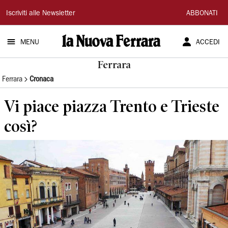
La
Iscriviti alle Newsletter
ABBONATI
Nuova
MENU
ACCEDI
Ferrara
Ferrara
Ferrara
Cronaca
Vi piace piazza Trento e Trieste
così?