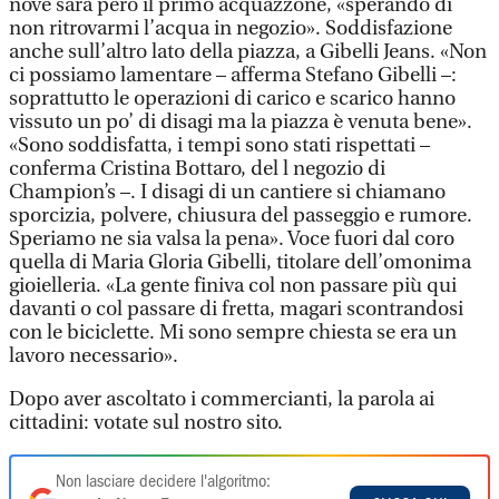
nove sarà però il primo acquazzone, «sperando di
non ritrovarmi l’acqua in negozio». Soddisfazione
anche sull’altro lato della piazza, a Gibelli Jeans. «Non
ci possiamo lamentare – afferma Stefano Gibelli –:
soprattutto le operazioni di carico e scarico hanno
vissuto un po’ di disagi ma la piazza è venuta bene».
«Sono soddisfatta, i tempi sono stati rispettati –
conferma Cristina Bottaro, del l negozio di
Champion’s –. I disagi di un cantiere si chiamano
sporcizia, polvere, chiusura del passeggio e rumore.
Speriamo ne sia valsa la pena». Voce fuori dal coro
quella di Maria Gloria Gibelli, titolare dell’omonima
gioielleria. «La gente finiva col non passare più qui
davanti o col passare di fretta, magari scontrandosi
con le biciclette. Mi sono sempre chiesta se era un
lavoro necessario».
Dopo aver ascoltato i commercianti, la parola ai
cittadini: votate sul nostro sito.
Non lasciare decidere l'algoritmo: