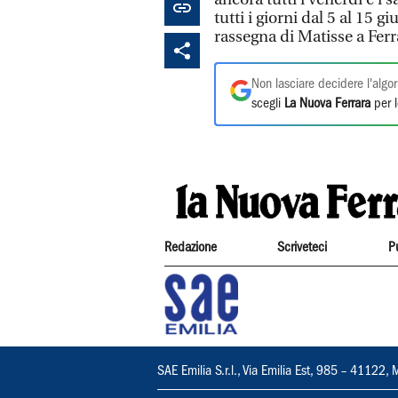
tutti i giorni dal 5 al 15 
rassegna di Matisse a Ferr
Non lasciare decidere l'algor
scegli
La Nuova Ferrara
per l
Redazione
Scriveteci
P
SAE Emilia S.r.l., Via Emilia Est, 985 – 411