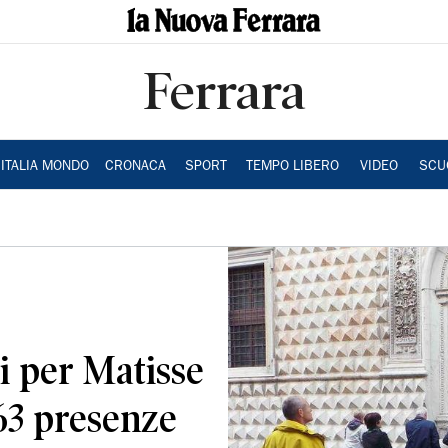
Ferrara
ITALIA MONDO
CRONACA
SPORT
TEMPO LIBERO
VIDEO
SCU
i per Matisse
63 presenze