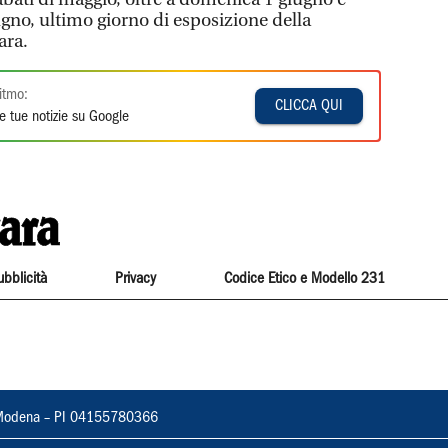
giugno, ultimo giorno di esposizione della
ara.
itmo:
CLICCA QUI
e tue notizie su Google
ubblicità
Privacy
Codice Etico e Modello 231
22, Modena – PI 04155780366