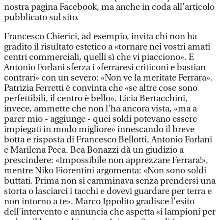
nostra pagina Facebook, ma anche in coda all’articolo
pubblicato sul sito.
Francesco Chierici, ad esempio, invita chi non ha
gradito il risultato estetico a «tornare nei vostri amati
centri commerciali, quelli sì che vi piacciono». E
Antonio Forlani sferza i «ferraresi criticoni e bastian
contrari» con un severo: «Non ve la meritate Ferrara».
Patrizia Ferretti è convinta che «se altre cose sono
perfettibili, il centro è bello». Licia Bertacchini,
invece, ammette che non l'ha ancora vista, «ma a
parer mio - aggiunge - quei soldi potevano essere
impiegati in modo migliore» innescando il breve
botta e risposta di Francesco Bellotti, Antonio Forlani
e Marilena Peca. Bea Bonazzi dà un giudizio a
prescindere: «Impossibile non apprezzare Ferrara!»,
mentre Niko Fiorentini argomenta: «Non sono soldi
buttati. Prima non si camminava senza prendersi una
storta o lasciarci i tacchi e dovevi guardare per terra e
non intorno a te». Marco Ippolito gradisce l’esito
dell’intervento e annuncia che aspetta «i lampioni per