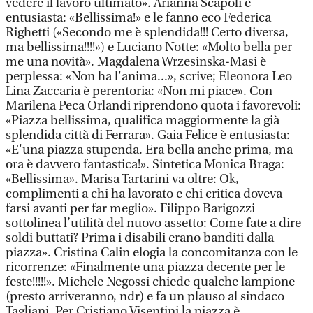
vedere il lavoro ultimato». Arianna Scapoli è
entusiasta: «Bellissima!» e le fanno eco Federica
Righetti («Secondo me è splendida!!! Certo diversa,
ma bellissima!!!!») e Luciano Notte: «Molto bella per
me una novità». Magdalena Wrzesinska-Masi è
perplessa: «Non ha l'anima...», scrive; Eleonora Leo
Lina Zaccaria è perentoria: «Non mi piace». Con
Marilena Peca Orlandi riprendono quota i favorevoli:
«Piazza bellissima, qualifica maggiormente la già
splendida città di Ferrara». Gaia Felice è entusiasta:
«E'una piazza stupenda. Era bella anche prima, ma
ora è davvero fantastica!». Sintetica Monica Braga:
«Bellissima». Marisa Tartarini va oltre: Ok,
complimenti a chi ha lavorato e chi critica doveva
farsi avanti per far meglio». Filippo Barigozzi
sottolinea l’utilità del nuovo assetto: Come fate a dire
soldi buttati? Prima i disabili erano banditi dalla
piazza». Cristina Calin elogia la concomitanza con le
ricorrenze: «Finalmente una piazza decente per le
feste!!!!!». Michele Negossi chiede qualche lampione
(presto arriveranno, ndr) e fa un plauso al sindaco
Tagliani. Per Cristiano Visentini la piazza è