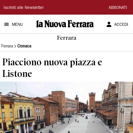
La
Iscriviti alle Newsletter
ABBONATI
Nuova
MENU
ACCEDI
Ferrara
Ferrara
Ferrara
Cronaca
Piacciono nuova piazza e
Listone