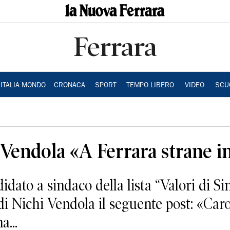
Ferrara
ITALIA MONDO
CRONACA
SPORT
TEMPO LIBERO
VIDEO
SCU
 Vendola «A Ferrara strane i
dato a sindaco della lista “Valori di Si
i Nichi Vendola il seguente post: «Caro
...