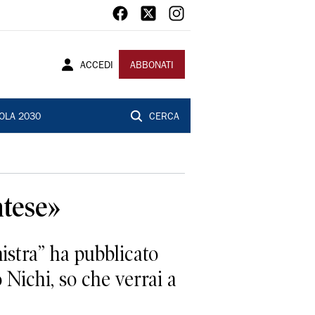
ACCEDI
ABBONATI
OLA 2030
CERCA
ntese»
nistra” ha pubblicato
 Nichi, so che verrai a