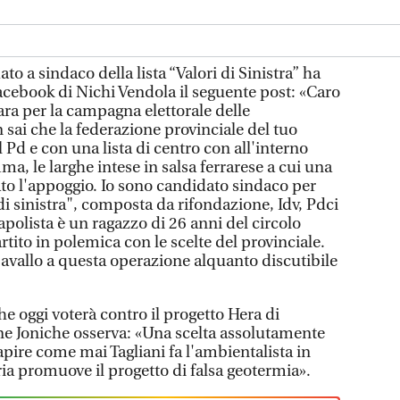
o a sindaco della lista “Valori di Sinistra” ha
acebook di Nichi Vendola il seguente post: «Caro
rara per la campagna elettorale delle
sai che la federazione provinciale del tuo
l Pd e con una lista di centro con all'interno
a, le larghe intese in salsa ferrarese a cui una
ato l'appoggio. Io sono candidato sindaco per
 di sinistra", composta da rifondazione, Idv, Pdci
apolista è un ragazzo di 26 anni del circolo
rtito in polemica con le scelte del provinciale.
l'avallo a questa operazione alquanto discutibile
he oggi voterà contro il progetto Hera di
ine Joniche osserva: «Una scelta assolutamente
apire come mai Tagliani fa l'ambientalista in
pria promuove il progetto di falsa geotermia».