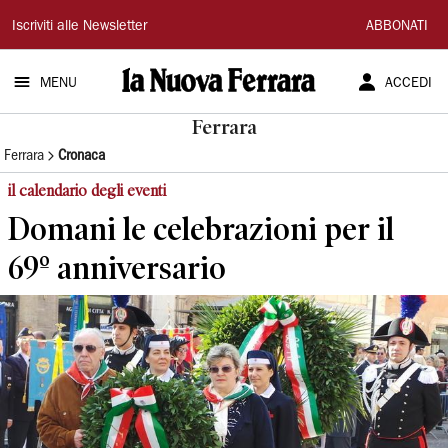
La
Iscriviti alle Newsletter
ABBONATI
Nuova
MENU
ACCEDI
Ferrara
Ferrara
Ferrara
Cronaca
il calendario degli eventi
Domani le celebrazioni per il
69º anniversario