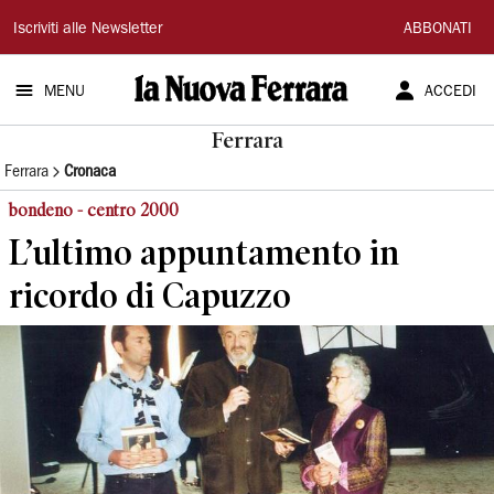
La
Iscriviti alle Newsletter
ABBONATI
Nuova
MENU
ACCEDI
Ferrara
Ferrara
Ferrara
Cronaca
bondeno - centro 2000
L’ultimo appuntamento in
ricordo di Capuzzo