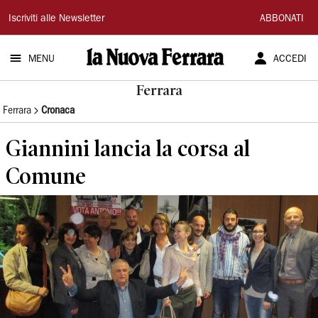
La
Iscriviti alle Newsletter
ABBONATI
Nuova
MENU
ACCEDI
Ferrara
Ferrara
Ferrara
Cronaca
Giannini lancia la corsa al
Comune