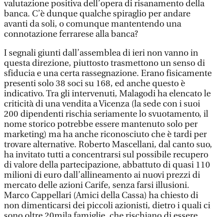
valutazione positiva dell’opera di risanamento della
banca. C’è dunque qualche spiraglio per andare
avanti da soli, o comunque mantentendo una
connotazione ferrarese alla banca?
I segnali giunti dall’assemblea di ieri non vanno in
questa direzione, piuttosto trasmettono un senso di
sfiducia e una certa rassegnazione. Erano fisicamente
presenti solo 38 soci su 168, ed anche questo è
indicativo. Tra gli intervenuti, Malagodi ha elencato le
criticità di una vendita a Vicenza (la sede con i suoi
200 dipendenti rischia seriamente lo svuotamento, il
nome storico potrebbe essere mantenuto solo per
marketing) ma ha anche riconosciuto che è tardi per
trovare alternative. Roberto Mascellani, dal canto suo,
ha invitato tutti a concentrarsi sul possibile recupero
di valore della partecipazione, abbattuto di quasi 110
milioni di euro dall’allineamento ai nuovi prezzi di
mercato delle azioni Carife, senza farsi illusioni.
Marco Cappellari (Amici della Cassa) ha chiesto di
non dimenticarsi dei piccoli azionisti, dietro i quali ci
sono oltre 20mila famiglie, che rischiano di essere