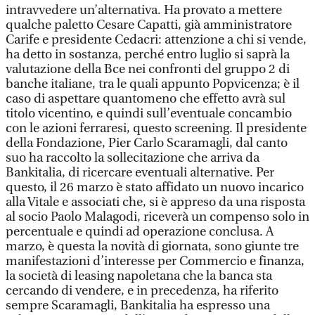
intravvedere un’alternativa. Ha provato a mettere
qualche paletto Cesare Capatti, già amministratore
Carife e presidente Cedacri: attenzione a chi si vende,
ha detto in sostanza, perché entro luglio si saprà la
valutazione della Bce nei confronti del gruppo 2 di
banche italiane, tra le quali appunto Popvicenza; è il
caso di aspettare quantomeno che effetto avrà sul
titolo vicentino, e quindi sull’eventuale concambio
con le azioni ferraresi, questo screening. Il presidente
della Fondazione, Pier Carlo Scaramagli, dal canto
suo ha raccolto la sollecitazione che arriva da
Bankitalia, di ricercare eventuali alternative. Per
questo, il 26 marzo è stato affidato un nuovo incarico
alla Vitale e associati che, si è appreso da una risposta
al socio Paolo Malagodi, riceverà un compenso solo in
percentuale e quindi ad operazione conclusa. A
marzo, è questa la novità di giornata, sono giunte tre
manifestazioni d’interesse per Commercio e finanza,
la società di leasing napoletana che la banca sta
cercando di vendere, e in precedenza, ha riferito
sempre Scaramagli, Bankitalia ha espresso una