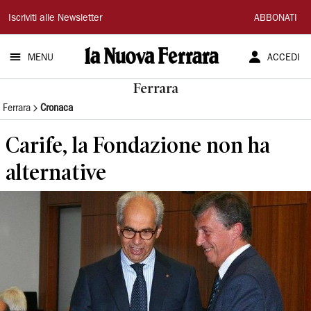
La
Iscriviti alle Newsletter
ABBONATI
Nuova
MENU
ACCEDI
Ferrara
Ferrara
Ferrara
Cronaca
Carife, la Fondazione non ha
alternative