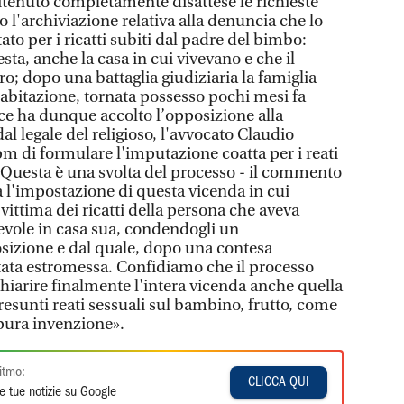
a ritenuto completamente disattese le richieste
l'archiviazione relativa alla denuncia che lo
ato per i ricatti subiti dal padre del bimbo:
uesta, anche la casa in cui vivevano e che il
o; dopo una battaglia giudiziaria la famiglia
’abitazione, tornata possesso pochi mesi fa
dice ha dunque accolto l’opposizione alla
al legale del religioso, l'avvocato Claudio
pm di formulare l'imputazione coatta per i reati
 «Questa è una svolta del processo - il commento
a l'impostazione di questa vicenda in cui
 vittima dei ricatti della persona che aveva
evole in casa sua, condendogli un
sizione e dal quale, dopo una contesa
 stata estromessa. Confidiamo che il processo
hiarire finalmente l'intera vicenda anche quella
esunti reati sessuali sul bambino, frutto, come
 pura invenzione».
itmo:
CLICCA QUI
e tue notizie su Google