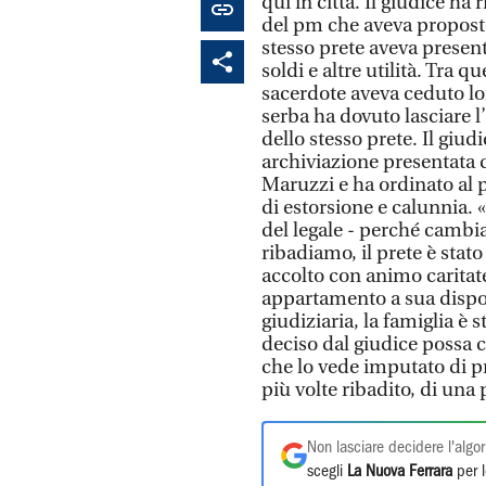
qui in città. Il giudice h
del pm che aveva proposto 
stesso prete aveva present
soldi e altre utilità. Tra q
sacerdote aveva ceduto lor
serba ha dovuto lasciare l
dello stesso prete. Il giu
archiviazione presentata d
Maruzzi e ha ordinato al 
di estorsione e calunnia.
del legale - perché cambi
ribadiamo, il prete è stato
accolto con animo caritat
appartamento a sua dispo
giudiziaria, la famiglia è
deciso dal giudice possa c
che lo vede imputato di pr
più volte ribadito, di una
Non lasciare decidere l'algor
scegli
La Nuova Ferrara
per l