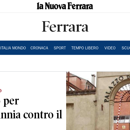
Ferrara
ITALIA MONDO
CRONACA
SPORT
TEMPO LIBERO
VIDEO
SCU
o
o per
nnia contro il