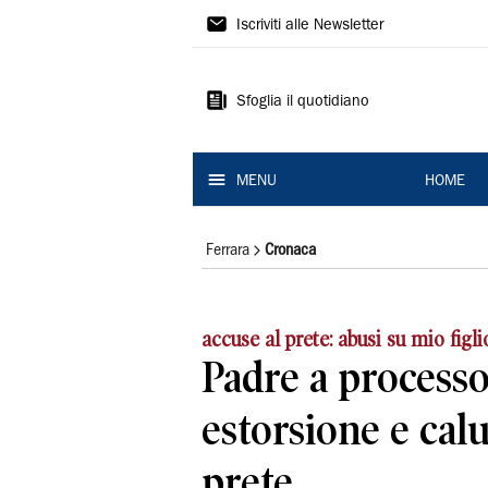
La
Iscriviti alle Newsletter
Nuova
Ferrara
Sfoglia il quotidiano
MENU
HOME
Ferrara
Cronaca
accuse al prete: abusi su mio figli
Padre a process
estorsione e calu
prete