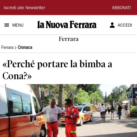
La
Iscriviti alle Newsletter
ABBONATI
Nuova
MENU
ACCEDI
Ferrara
Ferrara
Ferrara
Cronaca
«Perché portare la bimba a
Cona?»