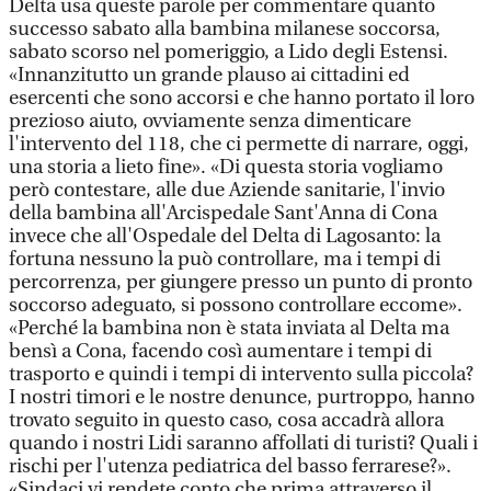
Delta usa queste parole per commentare quanto
successo sabato alla bambina milanese soccorsa,
sabato scorso nel pomeriggio, a Lido degli Estensi.
«Innanzitutto un grande plauso ai cittadini ed
esercenti che sono accorsi e che hanno portato il loro
prezioso aiuto, ovviamente senza dimenticare
l'intervento del 118, che ci permette di narrare, oggi,
una storia a lieto fine». «Di questa storia vogliamo
però contestare, alle due Aziende sanitarie, l'invio
della bambina all'Arcispedale Sant'Anna di Cona
invece che all'Ospedale del Delta di Lagosanto: la
fortuna nessuno la può controllare, ma i tempi di
percorrenza, per giungere presso un punto di pronto
soccorso adeguato, si possono controllare eccome».
«Perché la bambina non è stata inviata al Delta ma
bensì a Cona, facendo così aumentare i tempi di
trasporto e quindi i tempi di intervento sulla piccola?
I nostri timori e le nostre denunce, purtroppo, hanno
trovato seguito in questo caso, cosa accadrà allora
quando i nostri Lidi saranno affollati di turisti? Quali i
rischi per l'utenza pediatrica del basso ferrarese?».
«Sindaci vi rendete conto che prima attraverso il